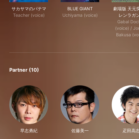
サカサマのパテマ
BLUE GIANT
劇場
サカサマのパテマ
BLUE GIANT
劇場版 天元
Teacher (voice)
Uchiyama (voice)
レンラガ
Gabal Doc
(voice) / J
Bakusa (vo
Partner (10)
早志勇紀
佐藤美一
疋田高