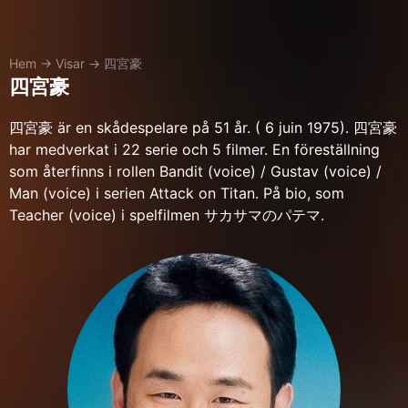
Hem
→
Visar
→
四宮豪
四宮豪
四宮豪 är en skådespelare på 51 år. ( 6 juin 1975). 四宮豪
har medverkat i 22 serie och 5 filmer. En föreställning
som återfinns i rollen Bandit (voice) / Gustav (voice) /
Man (voice) i serien Attack on Titan. På bio, som
Teacher (voice) i spelfilmen サカサマのパテマ.