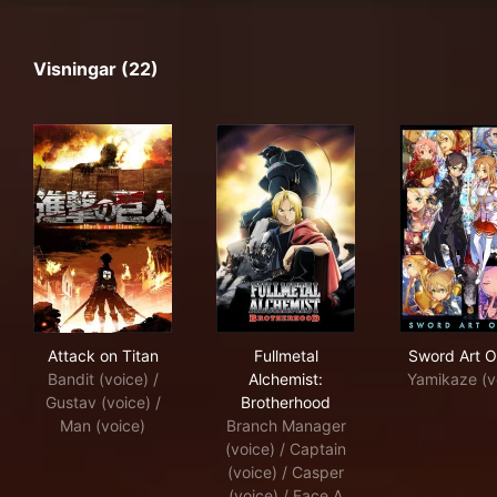
Visningar (22)
Attack on Titan
Fullmetal Alchemist: Brother
Swo
Attack on Titan
Fullmetal
Sword Art O
Bandit (voice) /
Alchemist:
Yamikaze (v
Gustav (voice) /
Brotherhood
Man (voice)
Branch Manager
(voice) / Captain
(voice) / Casper
(voice) / Face A