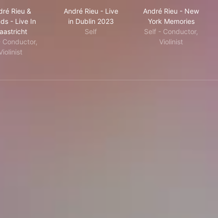
rom My Heart
André Rieu & Friends - Live In Maastricht
André Rieu - Live in Dublin 2023
André Rieu - 
dré Rieu &
André Rieu - Live
André Rieu - New
ds - Live In
in Dublin 2023
York Memories
aastricht
Self
Self - Conductor,
- Conductor,
Violinist
Violinist