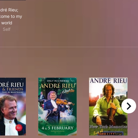
André Rieu; Welcome to my world
dré Rieu;
come to my
world
Self
right