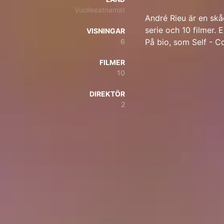
Vuolleeatnamat
André Rieu är en skå
serie och 10 filmer. 
VISNINGAR
6
På bio, som Self - Co
FILMER
10
DIREKTÖR
2