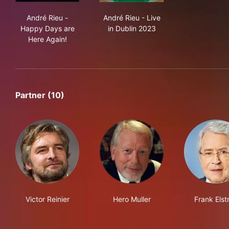
André Rieu - Happy Days are Here Again!
André Rieu - Live in Dublin 2
André Rieu -
André Rieu - Live
Happy Days are
in Dublin 2023
Here Again!
Partner (10)
Victor Reinier
Hero Muller
Frank Elst