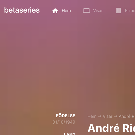
Hem
Visar
Filme
FÖDELSE
Hem
→
Visar
→
André R
01/10/1949
André Ri
LAND