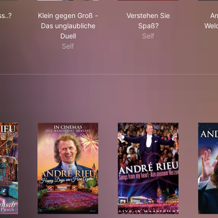
en, dass..?
Klein gegen Groß - Das unglaubliche Duell
Verstehen Sie Spaß?
s..?
Klein gegen Groß -
Verstehen Sie
An
Das unglaubliche
Spaß?
Wel
Duell
Self
Self