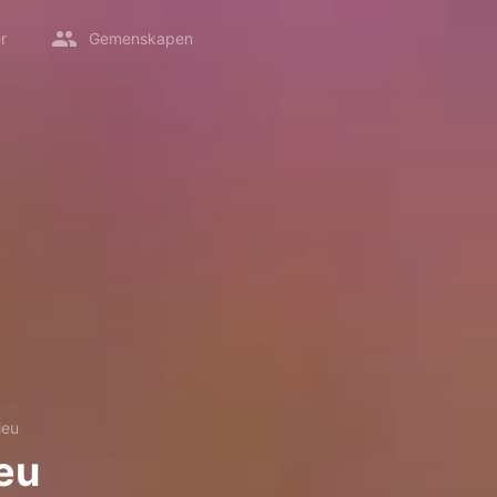
r
Gemenskapen
ieu
eu