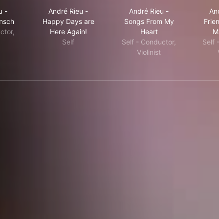
 Love
ré Rieu - Silvester Punsch
André Rieu - Happy Days are Here Again!
André Rieu - Songs F
u -
André Rieu -
André Rieu -
An
unsch
Happy Days are
Songs From My
Frien
ctor,
Here Again!
Heart
M
Self
Self - Conductor,
Self 
Violinist