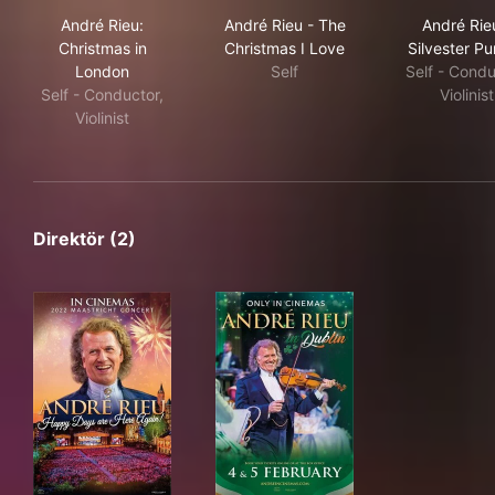
André Rieu: Christmas in London
André Rieu - The Christmas I
And
André Rieu:
André Rieu - The
André Rie
Christmas in
Christmas I Love
Silvester P
London
Self
Self - Condu
Self - Conductor,
Violinist
Violinist
Direktör (2)