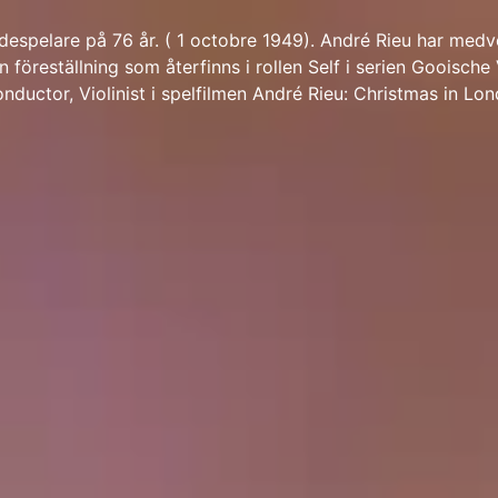
despelare på 76 år. ( 1 octobre 1949). André Rieu har medve
En föreställning som återfinns i rollen Self i serien Gooisch
nductor, Violinist i spelfilmen André Rieu: Christmas in Lo