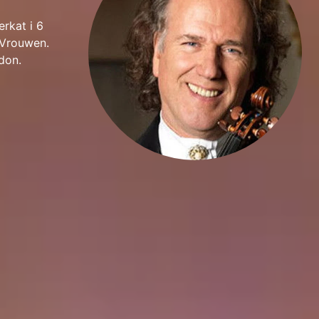
rkat i 6
e Vrouwen.
ndon.