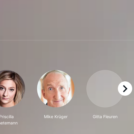
right
Priscilla
Mike Krüger
Gitta Fleuren
netemann