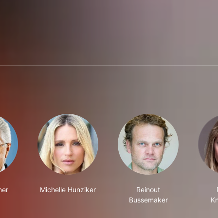
023
ner
Michelle Hunziker
Reinout
Bussemaker
K