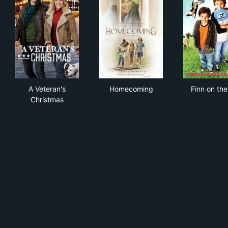
A Veteran's Christmas
Homecoming
Finn
A Veteran's
Homecoming
Finn on the
Christmas