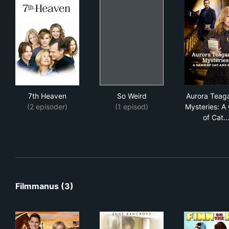
7th Heaven
So Weird
Aur
7th Heaven
So Weird
Aurora Teag
(2 episoder)
(1 episod)
Mysteries: A
of Cat
Filmmanus (3)