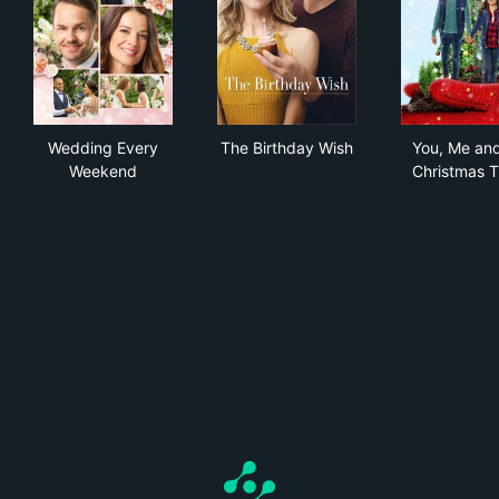
Wedding Every Weekend
The Birthday Wish
You
Wedding Every
The Birthday Wish
You, Me and
Weekend
Christmas T