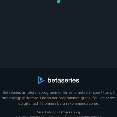
BetaSeries är referensprogrammet för seriefantaster som tittar på
streamingplattformar. Ladda ner programmet gratis, fyll i de serier
du gillar och få omedelbara rekommendationer.
Visar katalog
·
Filmer katalog
API-dokumentation
·
VANLIGA FRÅGOR
·
Kontakta support