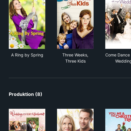
A Ring by Spring
Three Weeks, Three Kids
Com
A Ring by Spring
Three Weeks,
Come Dance 
Three Kids
Weddin
Produktion (8)