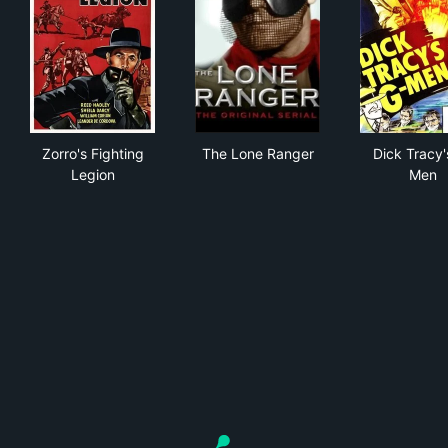
Zorro's Fighting Legion
The Lone Ranger
Dic
Zorro's Fighting
The Lone Ranger
Dick Tracy'
Legion
Men