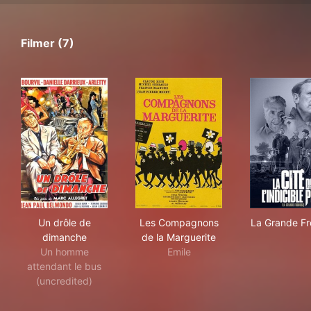
Filmer (7)
Un drôle de dimanche
Les Compagnons de la Margu
La 
Un drôle de
Les Compagnons
La Grande Fr
dimanche
de la Marguerite
Un homme
Emile
attendant le bus
(uncredited)