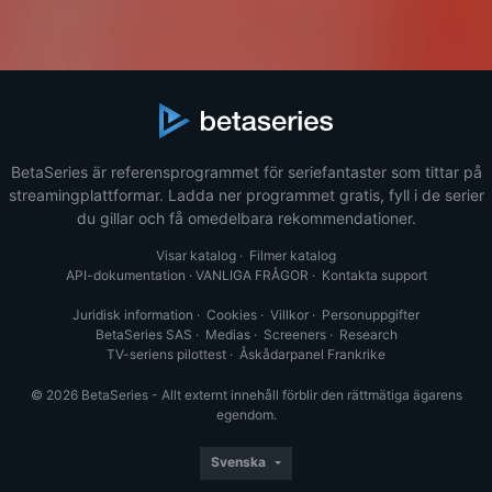
BetaSeries är referensprogrammet för seriefantaster som tittar på
streamingplattformar. Ladda ner programmet gratis, fyll i de serier
du gillar och få omedelbara rekommendationer.
Visar katalog
·
Filmer katalog
API-dokumentation
·
VANLIGA FRÅGOR
·
Kontakta support
Juridisk information
·
Cookies
·
Villkor
·
Personuppgifter
BetaSeries SAS
·
Medias
·
Screeners
·
Research
TV-seriens pilottest
·
Åskådarpanel Frankrike
© 2026 BetaSeries - Allt externt innehåll förblir den rättmätiga ägarens
egendom.
Svenska