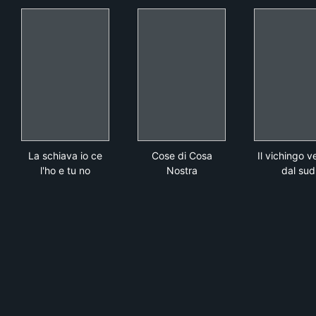
La schiava io ce l'ho e tu no
Cose di Cosa Nostra
Il v
La schiava io ce
Cose di Cosa
Il vichingo 
l'ho e tu no
Nostra
dal sud