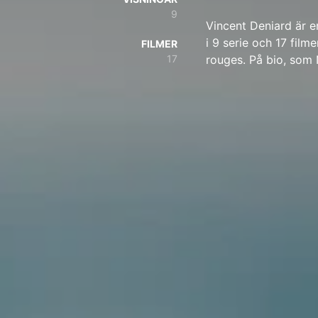
9
Vincent Deniard är e
i 9 serie och 17 filme
FILMER
17
rouges. På bio, som N