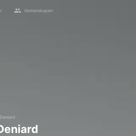
r
Gemenskapen
 Deniard
Deniard