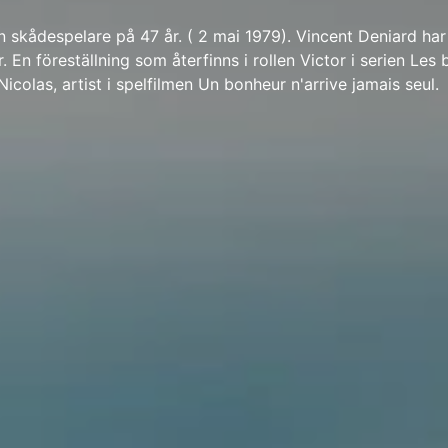
n skådespelare på 47 år. ( 2 mai 1979). Vincent Deniard ha
r. En föreställning som återfinns i rollen Victor i serien Les 
icolas, artist i spelfilmen Un bonheur n'arrive jamais seul.