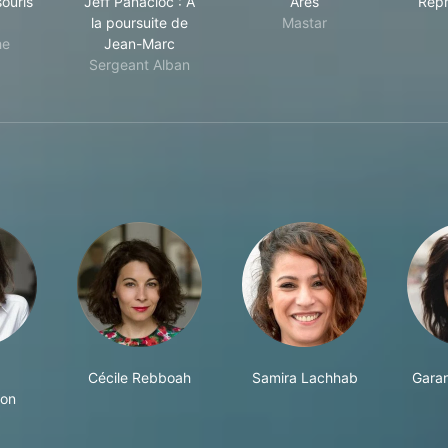
souris
Jeff Panacloc : À
Arès
Repr
la poursuite de
Mastar
he
Jean-Marc
Sergeant Alban
Cécile Rebboah
Samira Lachhab
Garan
non