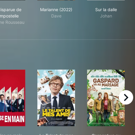
La disparue de Compostelle
Marianne (2022)
Sur la dalle
disparue de
Marianne (2022)
Sur la dalle
mpostelle
Dave
Johan
me Rousseau
right
Reprise en main
Le Talent de mes amis
Gaspard va au