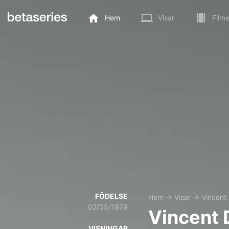
Hem
Visar
Filme
FÖDELSE
Hem
→
Visar
→
Vincent
02/05/1979
Vincent 
VISNINGAR