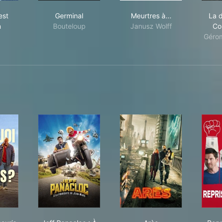
temps est assassin
Germinal
Meurtres à...
est
Germinal
Meurtres à...
La 
n
Bouteloup
Janusz Wolff
Co
Géro
quoi tu souris ?
Jeff Panacloc : À la poursuite de Jean-Marc
Arès