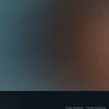
Visar katalog
·
Filmer katalog