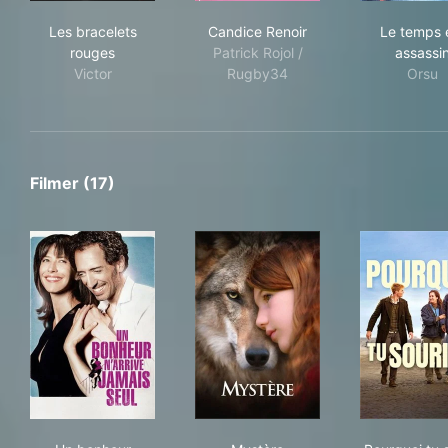
Les bracelets rouges
Candice Renoir
Le 
Les bracelets
Candice Renoir
Le temps 
rouges
Patrick Rojol /
assassi
Victor
Rugby34
Orsu
Filmer (17)
Un bonheur n'arrive jamais seul
Mystère
Pour