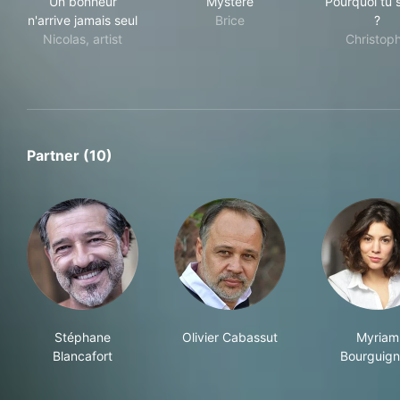
Un bonheur
Mystère
Pourquoi tu 
n'arrive jamais seul
Brice
?
Nicolas, artist
Christop
Partner (10)
Stéphane
Olivier Cabassut
Myriam
Blancafort
Bourguig