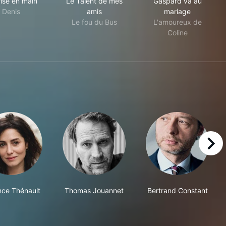
ise en main
Le Talent de mes
Gaspard va au
Denis
amis
mariage
Le fou du Bus
L'amoureux de
Coline
right
ce Thénault
Thomas Jouannet
Bertrand Constant