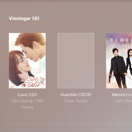
Visningar (8)
Love O2O
Guardian (2018)
Mem
Love O2O
Guardian (2018)
Memory L
Cao Guang / Wei
Zhao Yunlan
Han Che
Guang