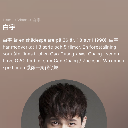
Hem
→
Visar
→
白宇
白宇
白宇 är en skådespelare på 36 år. ( 8 avril 1990). 白宇
har medverkat i 8 serie och 5 filmer. En föreställning
som återfinns i rollen Cao Guang / Wei Guang i serien
Love O2O. På bio, som Cao Guang / Zhenshui Wuxiang i
spelfilmen 微微一笑很傾城.