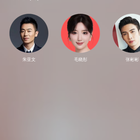
朱亚文
毛晓彤
张彬彬