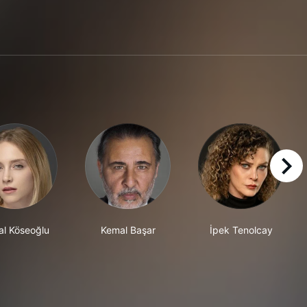
right
al Köseoğlu
Kemal Başar
İpek Tenolcay