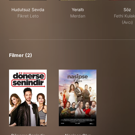
Hudutsuz Sevda
Yeraltı
Söz
Hudutsuz Sevda
Yeraltı
Söz
Fikret Leto
Merdan
Fethi Kulak
(Avcı)
Filmer (2)
Dönerse Senindir
Nasipse Olur