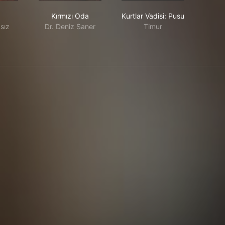
Kırmızı Oda
Kurtlar Vadisi: Pusu
Kırmızı Oda
Kurtlar Vadisi: Pusu
sız
Dr. Deniz Saner
Timur