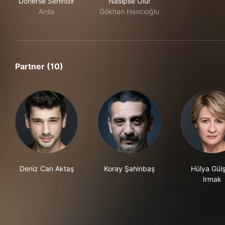
Dönerse Senindir
Nasipse Olur
Arda
Gökhan Hancıoğlu
Partner (10)
Deniz Can Aktaş
Koray Şahinbaş
Hülya Gül
Irmak