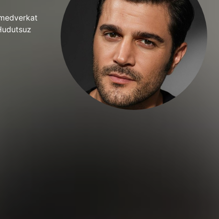
 medverkat
 Hudutsuz