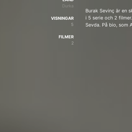
Durka
Burak Sevinç är en s
i 5 serie och 2 filme
VISNINGAR
5
Sevda. På bio, som A
FILMER
2