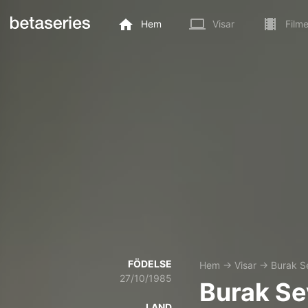
Hem
Visar
Filme
FÖDELSE
Hem
→
Visar
→
Burak S
27/10/1985
Burak Se
LAND