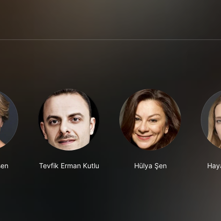
şen
Tevfik Erman Kutlu
Hülya Şen
Hay