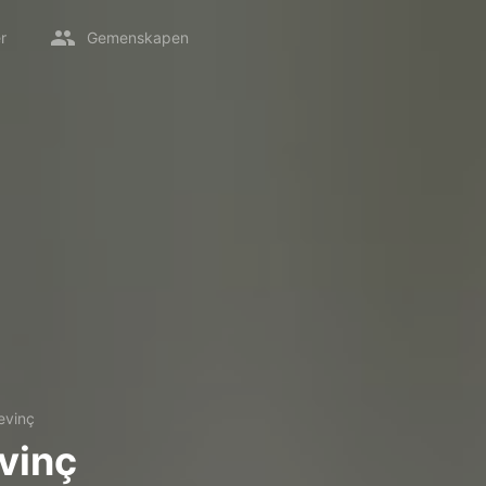
r
Gemenskapen
evinç
vinç