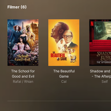
Filmer (6)
The School for Good and Evil
The Beautiful Game
Sha
The School for
The Beautiful
Shadow and
Good and Evil
Game
- The After
Rafal / Rhian
Cal
Self