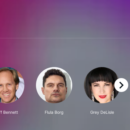
right
ff Bennett
Flula Borg
Grey DeLisle