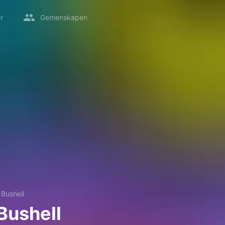
r
Gemenskapen
Bushell
Bushell