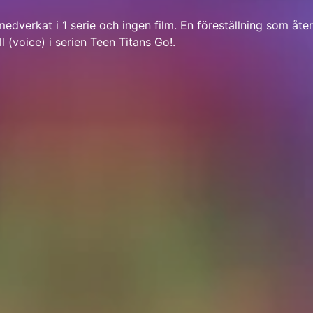
dverkat i 1 serie och ingen film. En föreställning som åter
 (voice) i serien Teen Titans Go!.