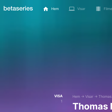
Hem
Visar
Filme
VISA
Hem
→
Visar
→
Thomas 
1
Thomas 