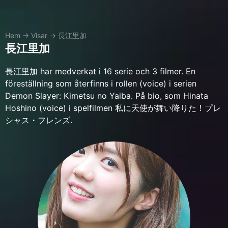
Hem
→
Visar
→
長江里加
長江里加
長江里加 har medverkat i 16 serie och 3 filmer. En
föreställning som återfinns i rollen (voice) i serien
Demon Slayer: Kimetsu no Yaiba. På bio, som Hinata
Hoshino (voice) i spelfilmen 私に天使が舞い降りた！プレ
シャス・フレンズ.