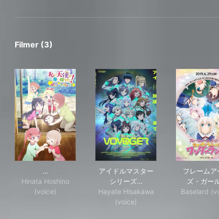
Filmer (3)
私に天使が舞い降りた！プレシャス・フレンズ
アイドルマスターシリーズ イメー
フ
…
アイドルマスター
フレームア
Hinata Hoshino
シリーズ…
ズ・ガー
(voice)
Hayate Hisakawa
Baselard (v
(voice)