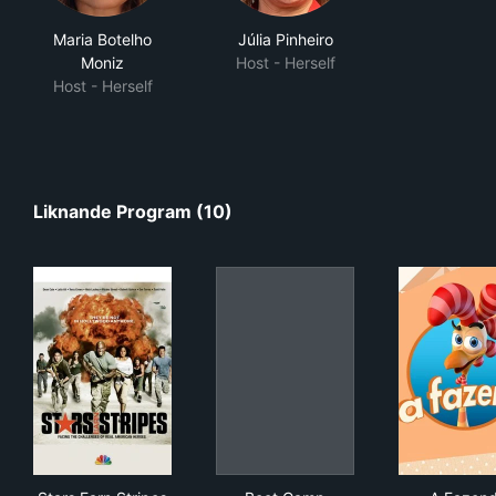
Maria Botelho
Júlia Pinheiro
Moniz
Host - Herself
Host - Herself
Liknande Program (10)
Stars Earn Stripes
Boot Camp
A F