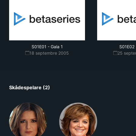
S01E01
-
Gala 1
S01E02
18 septembre 2005
25 sept
Skådespelare (2)