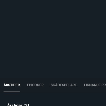
ÅRSTIDER
EPISODER
SKÅDESPELARE
LIKNANDE P
Årstider (3)