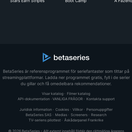
Stars Earn Stripes
Boot Camp
A Fazen
BetaSeries är referensprogrammet för seriefantaster som tittar på
streamingplattformar. Ladda ner programmet gratis, fyll i de serier
du gillar och få omedelbara rekommendationer.
Visar katalog
·
Filmer katalog
API-dokumentation
·
VANLIGA FRÅGOR
·
Kontakta support
Juridisk information
·
Cookies
·
Villkor
·
Personuppgifter
BetaSeries SAS
·
Medias
·
Screeners
·
Research
TV-seriens pilottest
·
Åskådarpanel Frankrike
© 2026 BetaSeries - Allt externt innehåll förblir den rättmätiga ägarens