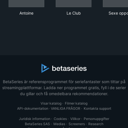
Antoine
Le Club
Sex
Antoine
Le Club
Sexe opp
BetaSeries är referensprogrammet för seriefantaster som tittar på
streamingplattformar. Ladda ner programmet gratis, fyll i de serier
du gillar och få omedelbara rekommendationer.
Visar katalog
·
Filmer katalog
API-dokumentation
·
VANLIGA FRÅGOR
·
Kontakta support
Juridisk information
·
Cookies
·
Villkor
·
Personuppgifter
BetaSeries SAS
·
Medias
·
Screeners
·
Research