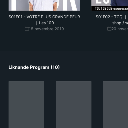
S01E01
-
VOTRE PLUS GRANDE PEUR
S01E02
-
TCQ ❘ 
❘ Les 100
shop / 
18 novembre 2019
20 nove
Liknande Program (10)