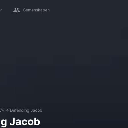
r
Gemenskapen
V+
→
Defending Jacob
ng Jacob