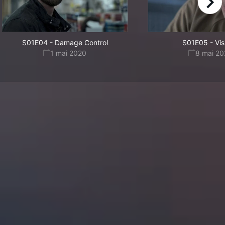
right
S01E04
-
Damage Control
S01E05
-
Vis
1 mai 2020
8 mai 2