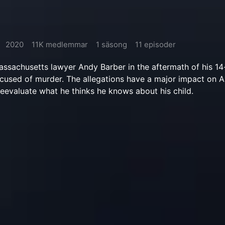
2020
11K medlemmar
1 säsong
11 episoder
assachusetts lawyer Andy Barber in the aftermath of his 14
cused of murder. The allegations have a major impact on A
reevaluate what he thinks he knows about his child.