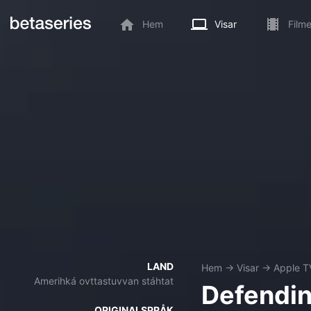
Hem
Visar
Filme
LAND
Hem
→
Visar
→
Apple T
Amerihká ovttastuvvan stáhtat
Defendi
ORIGINALSPRÅK