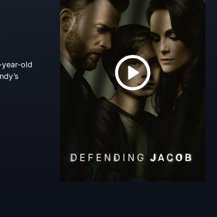
-year-old
ndy’s