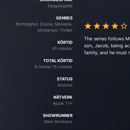
Eaŋgalsgiella
GENRES
Brottslighet, Drama, Miniserie,
Mysterium, Thriller
The series follows M
KÖRTID
son, Jacob, being ac
45 minuter
family, and he must 
TOTAL KÖRTID
8 timmar 15 minuter
STATUS
Avslutat
NÄTVERK
Apple TV+
SHOWRUNNER
Mark Bomback