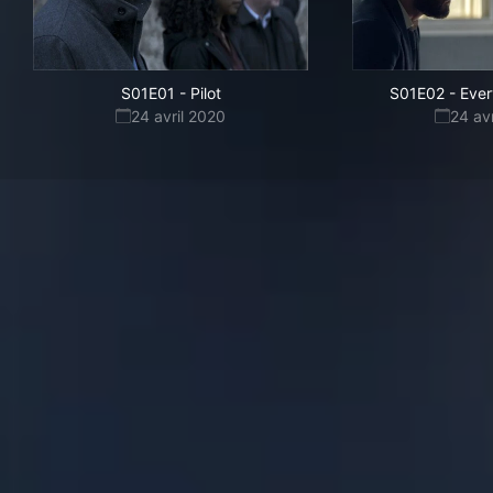
S01E01
-
Pilot
S01E02
-
Ever
24 avril 2020
24 av