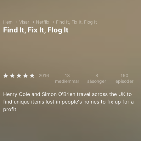
Hem
→
Visar
→
Netflix
→
Find It, Fix It, Flog It
Find It, Fix It, Flog It
2016
13
8
160
medlemmar
säsonger
episoder
Henry Cole and Simon O'Brien travel across the UK to
find unique items lost in people's homes to fix up for a
profit