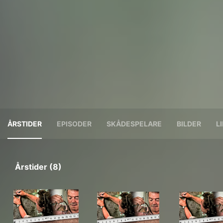
ÅRSTIDER
EPISODER
SKÅDESPELARE
BILDER
L
Årstider (8)