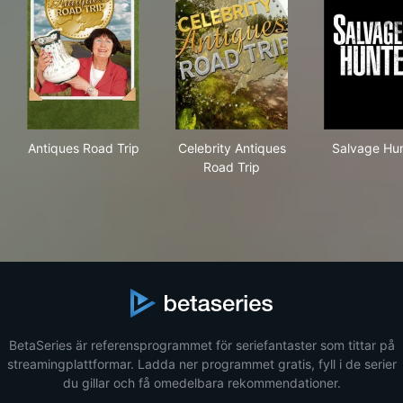
Antiques Road Trip
Celebrity Antiques Road Trip
Sal
Antiques Road Trip
Celebrity Antiques
Salvage Hun
Road Trip
BetaSeries är referensprogrammet för seriefantaster som tittar på
streamingplattformar. Ladda ner programmet gratis, fyll i de serier
du gillar och få omedelbara rekommendationer.