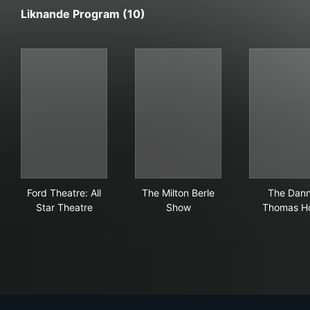
Liknande Program (10)
Ford Theatre: All Star Theatre
The Milton Berle Show
The
Ford Theatre: All
The Milton Berle
The Dan
Star Theatre
Show
Thomas H