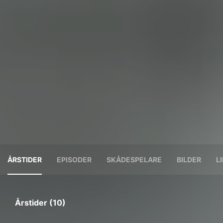
ÅRSTIDER
EPISODER
SKÅDESPELARE
BILDER
L
Årstider (10)