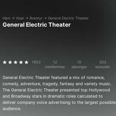
Hem
→
Visar
→
Äventyr
→
General Electric Theater
General Electric Theater
1953
12
10
303
medlemmar
säsonger
episoder
General Electric Theater featured a mix of romance,
comedy, adventure, tragedy, fantasy and variety music.
The General Electric Theater presented top Hollywood
and Broadway stars in dramatic roles calculated to
deliver company voice advertising to the largest possible
audience.