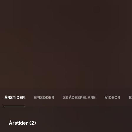
ÅRSTIDER
EPISODER
SKÅDESPELARE
VIDEOR
B
Årstider (2)