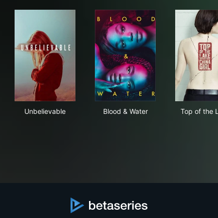
Unbelievable
Blood & Water
Top
Unbelievable
Blood & Water
Top of the 