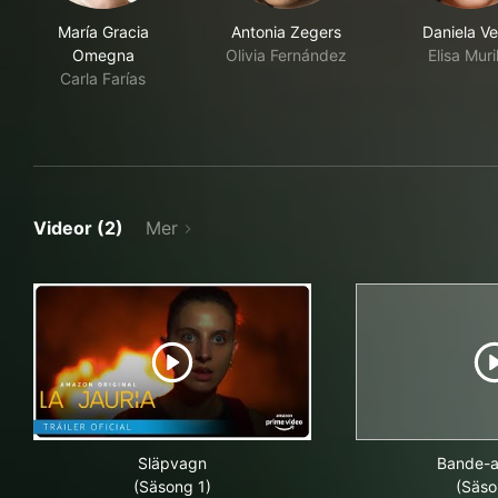
María Gracia
Antonia Zegers
Daniela V
Omegna
Olivia Fernández
Elisa Muri
Carla Farías
Videor (2)
Mer
Släpvagn
Bande-
(Säsong 1)
(Säso