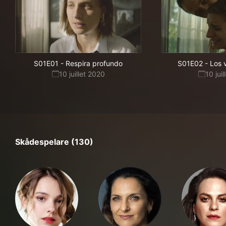
S01E01
-
Respira profundo
S01E02
-
Los 
10 juillet 2020
10 jui
Skådespelare (130)