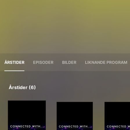
ÅRSTIDER
EPISODER
BILDER
LIKNANDE PROGRAM
Årstider (6)