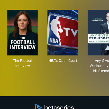
The Football Interview
NBA's Open Court
Any
The Football
NBA's Open Court
Any Giv
Interview
Wednesday 
Bill Simm