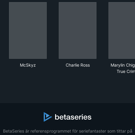
McSkyz
Charlie Ross
Mar
McSkyz
Charlie Ross
Marylin Chig
True Cri
BetaSeries är referensprogrammet för seriefantaster som tittar på