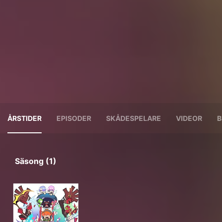
ÅRSTIDER
EPISODER
SKÅDESPELARE
VIDEOR
B
Säsong (1)