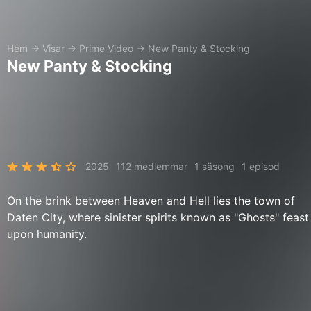
Hem
→
Visar
→
Prime Video
→
New Panty & Stocking
New Panty & Stocking
2025
112 medlemmar
1 säsong
1 episod
On the brink between Heaven and Hell lies the town of
Daten City, where sinister spirits known as "Ghosts" feast
upon humanity.