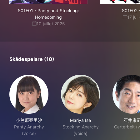
S01E01
-
Panty and Stocking:
S01E02
Homecoming
17 jui
10 juillet 2025
Skådespelare (10)
小笠原亜里沙
Mariya Ise
石井康
Panty Anarchy
Stocking Anarchy
Garterbelt (
(voice)
(voice)