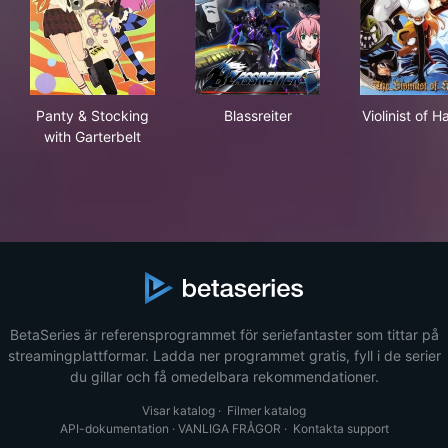
Panty & Stocking with Garterbelt
Blassreiter
Viol
Panty & Stocking
Blassreiter
Violinist of H
with Garterbelt
BetaSeries är referensprogrammet för seriefantaster som tittar på
streamingplattformar. Ladda ner programmet gratis, fyll i de serier
du gillar och få omedelbara rekommendationer.
Visar katalog
·
Filmer katalog
API-dokumentation
·
VANLIGA FRÅGOR
·
Kontakta support