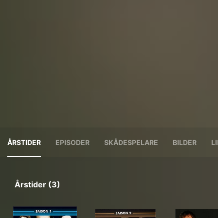
ÅRSTIDER
EPISODER
SKÅDESPELARE
BILDER
L
Årstider (3)