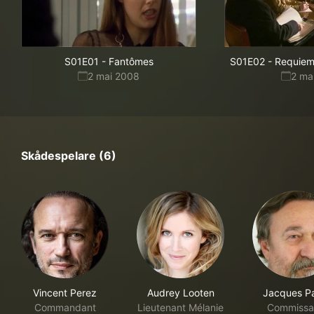
S01E01
-
Fantômes
S01E02
-
Requiem
2 mai 2008
2 ma
Skådespelare (6)
Vincent Perez
Audrey Looten
Jacques P
Commandant
Lieutenant Mélanie
Commissa