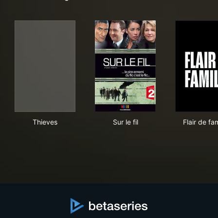
Thieves
Sur le fil
Flai
Thieves
Sur le fil
Flair de fam