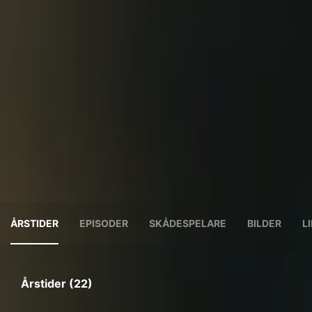
ÅRSTIDER
EPISODER
SKÅDESPELARE
BILDER
L
Årstider (22)