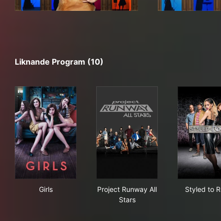
Liknande Program (10)
Girls
Project Runway All Stars
Sty
Girls
Project Runway All
Styled to 
Stars