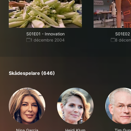
S01E01
-
Innovation
S01E02
1 décembre 2004
8 déce
Skådespelare (646)
Nina Garcia
Heidi Klum
Tim Gun