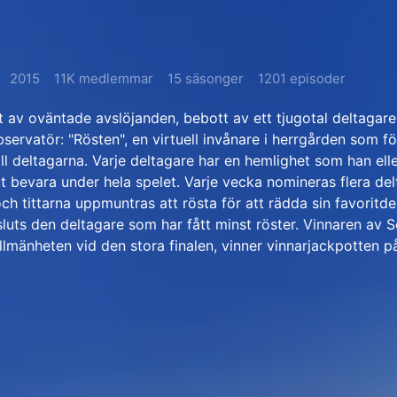
2015
11K medlemmar
15 säsonger
1201 episoder
lt av oväntade avslöjanden, bebott av ett tjugotal deltagar
servatör: "Rösten", en virtuell invånare i herrgården som f
ll deltagarna. Varje deltagare har en hemlighet som han ell
tt bevara under hela spelet. Varje vecka nomineras flera de
h tittarna uppmuntras att rösta för att rädda sin favoritdel
sluts den deltagare som har fått minst röster. Vinnaren av S
allmänheten vid den stora finalen, vinner vinnarjackpotten 