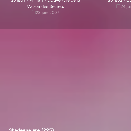
S01E01
-
Prime 1 - L'Ouverture de la
S01E02
-
Qu
Maison des Secrets
24 ju
23 juin 2007
Skådespelare (225)