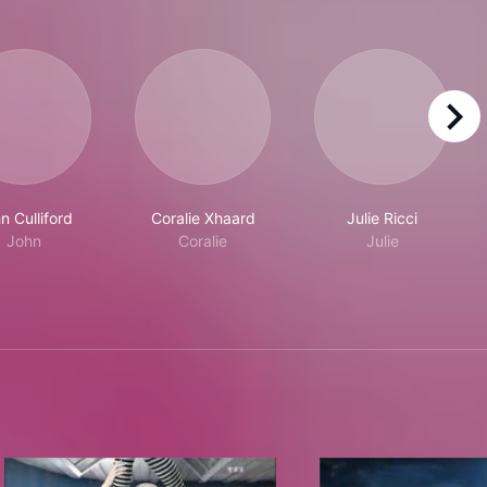
right
n Culliford
Coralie Xhaard
Julie Ricci
John
Coralie
Julie