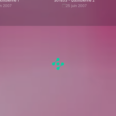
otidienne 1
S01E03
-
Quotidienne 2
in 2007
25 juin 2007