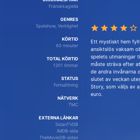
Fránskkagiella
GENRES
Spelshow, Verklighet
KÖRTID
Ett mystiskt hem fyl
60 minuter
ansiktslös vaksam ob
spelets utmaningar ti
TOTAL KÖRTID
måste sträva efter a
1201 timmar
de andra invånarna oc
STATUS
slutet av veckan ute
Fortsättning
Story, som väljs av 
euro.
NÄTVERK
TMC
EXTERNA LÄNKAR
SidanTVDB
IMDB-sida
TheMovieDB-sidan