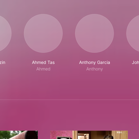
zin
Ahmed Tas
Anthony Garcia
Joh
Ahmed
Anthony