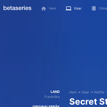
Hem
Visar
Filme
LAND
Hem
→
Visar
→
Netflix
Frankriika
Secret S
ORIGINALSPRÅK