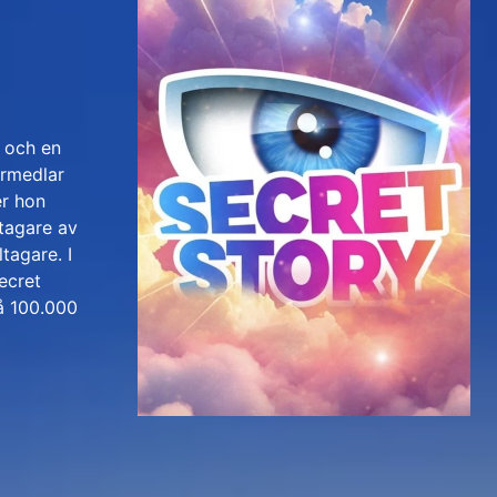
e och en
örmedlar
er hon
ltagare av
tagare. I
ecret
på 100.000