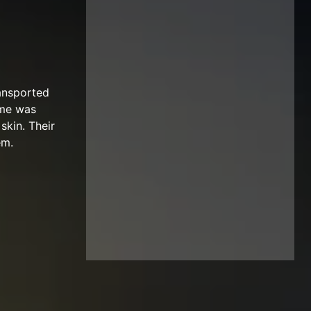
ransported
ome was
skin. Their
em.