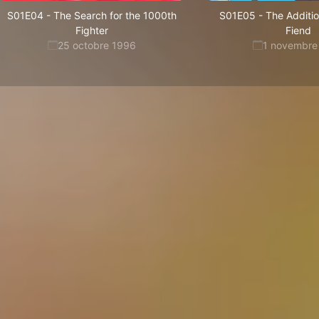
S01E04
-
The Search for the 1000th
S01E05
-
The Additio
Fighter
Fiend
25 octobre 1996
1 novembre