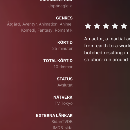
Japánagiella
GENRES
Åtgärd, Äventyr, Animation, Anime,
Komedi, Fantasy, Romantik
An actor, a martial a
KÖRTID
from earth to a worl
25 minuter
botched resulting in 
solution: run around
TOTAL KÖRTID
10 timmar
STATUS
Avslutat
NÄTVERK
TV Tokyo
EXTERNA LÄNKAR
SidanTVDB
IMDB-sida