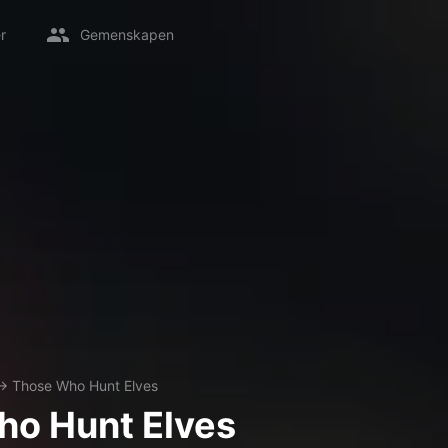
r
Gemenskapen
→
Those Who Hunt Elves
o Hunt Elves