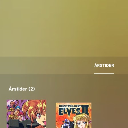
ÅRSTIDER
Årstider (2)