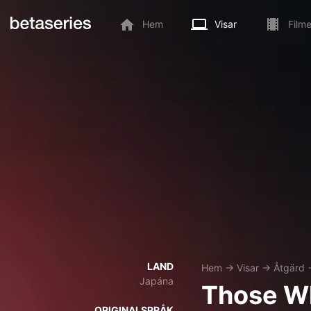
Hem
Visar
Filme
LAND
Hem
→
Visar
→
Åtgärd
Japána
Those Wh
ORIGINALSPRÅK