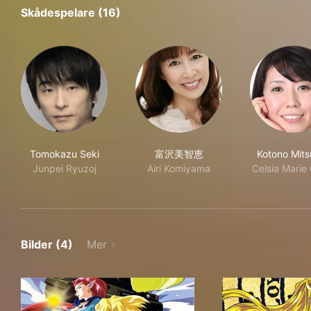
Skådespelare (16)
Tomokazu Seki
富沢美智恵
Kotono Mits
Junpei Ryuzoj
Airi Komiyama
Celsia Marie 
Bilder (4)
Mer