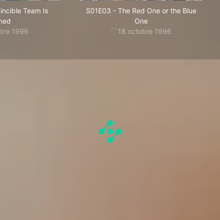
incible Team Is
S01E03
-
The Red One or the Blue
med
One
obre 1996
18 octobre 1996