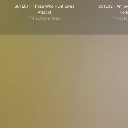
S01E01
-
Those Who Hunt Elves
S01E02
-
An Inv
Attack!
For
4 octobre 1996
11 oct