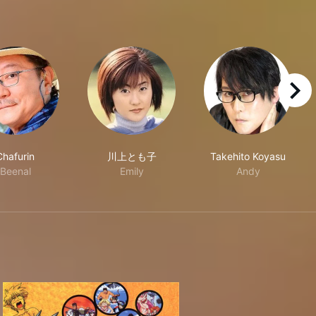
right
Chafurin
川上とも子
Takehito Koyasu
Beenal
Emily
Andy