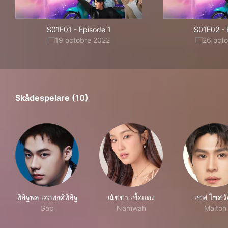
S01E01
-
Episode 1
S01E02
-
19 octobre 2022
26 oct
Skådespelare (10)
พิสิฐพล เอกพงศ์พิสิฐ
ณัชชา เชื้อแดง
เชฟ ไซสวัส
Gap
Namwah
Maitoh