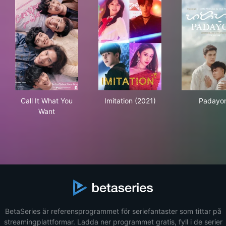
Call It What You Want
Imitation (2021)
Pad
Call It What You
Imitation (2021)
Padayo
Want
BetaSeries är referensprogrammet för seriefantaster som tittar på
streamingplattformar. Ladda ner programmet gratis, fyll i de serier