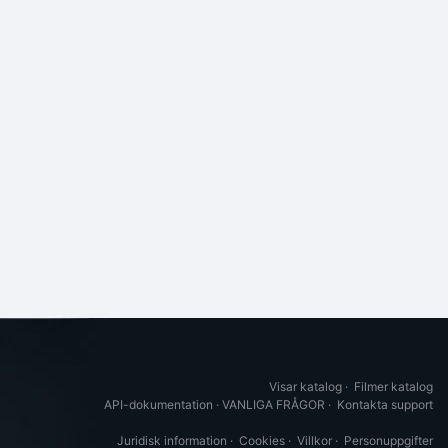
Visar katalog
·
Filmer katalog
API-dokumentation
·
VANLIGA FRÅGOR
·
Kontakta support
Juridisk information
·
Cookies
·
Villkor
·
Personuppgifter