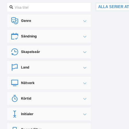
ALLA SERIER AT
Genre
Sändning
Skapelseår
Land
Nätverk
Körtid
Initialer