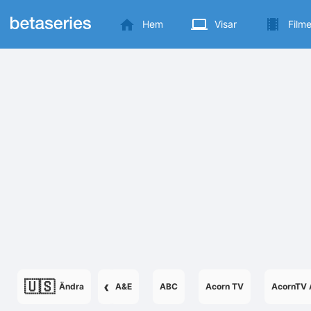
Hem
Visar
Filme
🇺🇸
‹
Ändra
A&E
ABC
Acorn TV
AcornTV 