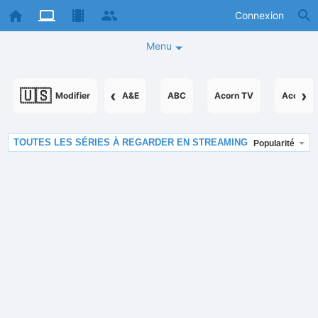
Connexion
Menu
🇺🇸
‹
›
Modifier
A&E
ABC
Acorn TV
AcornTV
TOUTES LES SÉRIES À REGARDER EN STREAMING
Popularité