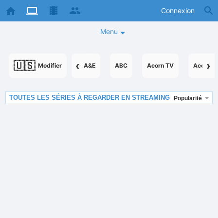
Connexion
Menu
🇺🇸
‹
›
Modifier
A&E
ABC
Acorn TV
AcornTV
TOUTES LES SÉRIES À REGARDER EN STREAMING
Popularité