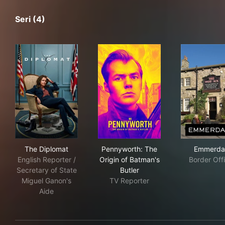
Seri (4)
The Diplomat
Pennyworth: The Origin of Ba
Emm
The Diplomat
Pennyworth: The
Emmerda
English Reporter /
Origin of Batman's
Border Off
Secretary of State
Butler
Miguel Ganon's
TV Reporter
Aide