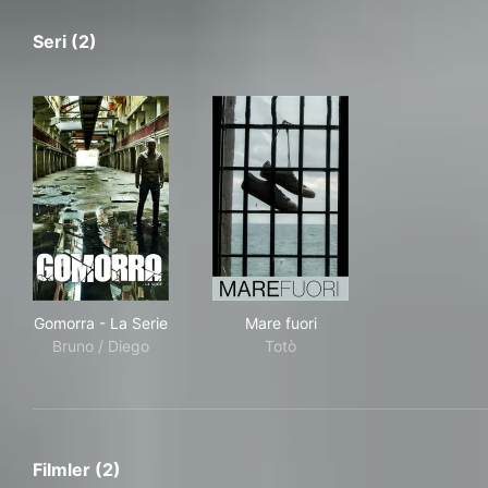
Seri (2)
Gomorra - La Serie
Mare fuori
Gomorra - La Serie
Mare fuori
Bruno / Diego
Totò
Filmler (2)