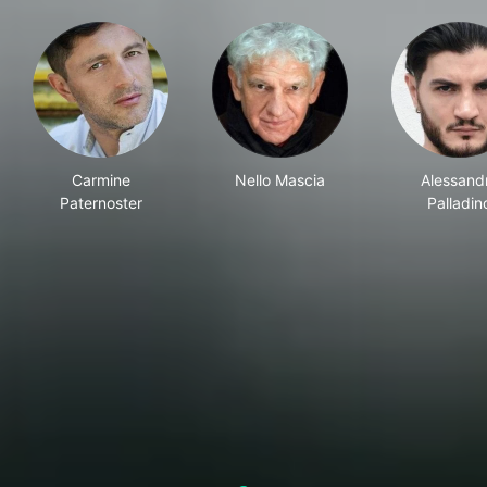
Carmine
Nello Mascia
Alessand
Paternoster
Palladin