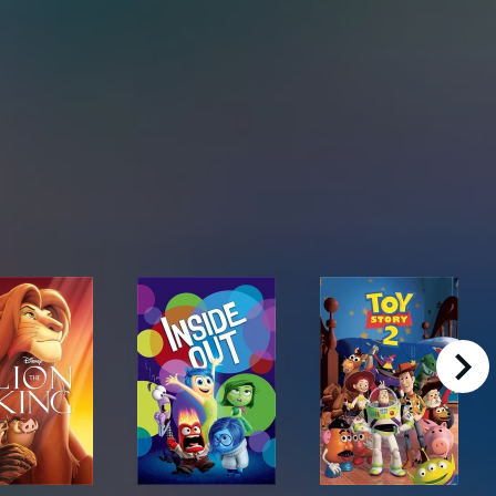
right
The Lion King
Inside Out
Toy Story 2