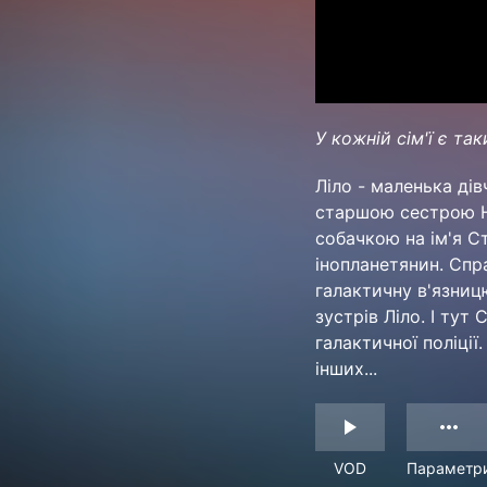
У кожній сім'ї є та
Ліло - маленька ді
старшою сестрою На
собачкою на ім'я Ст
інопланетянин. Спра
галактичну в'язницю
зустрів Ліло. І тут
галактичної поліції
інших...
VOD
Параметр