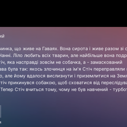
кий
вчинка, що живе на Гаваях. Вона сирота і живе разом зі
нні. Ліло любить всіх тварин, але найбільше вона под
іч, яка насправді зовсім не собачка, а - замаскований
ва була так: якось злочинця на ім'я Стіч переправляли 
, але йому вдалося вислизнути і приземлитися на Землі,
 Стіч прикинувся собакою, щоб сховатися від переслідув
. Тепер Стіч вчиться тому, чому не був навчений - турбо
и