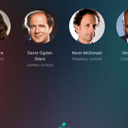
re
David Ogden
Kevin McDonald
Vi
ce)
Stiers
Pleakley (voice)
Cob
Jumba (voice)