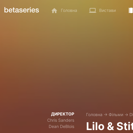
Головна
Вистави
ДИРЕКТОР
Головна
→
Фільми
→
D
Chris Sanders
Lilo & St
Dean DeBlois