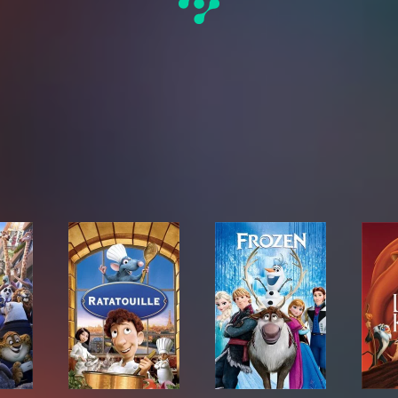
topia
Ratatouille
Frozen