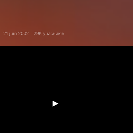
21 juin 2002
29K учасників