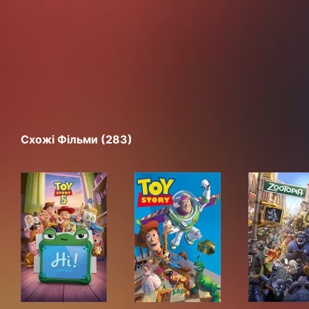
Схожі Фільми (283)
Toy Story 5
Toy Story
Zoo