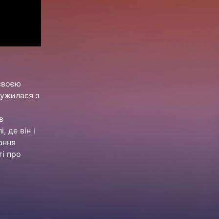
 своєю
ружилася з
в
 де він і
ання
ті про