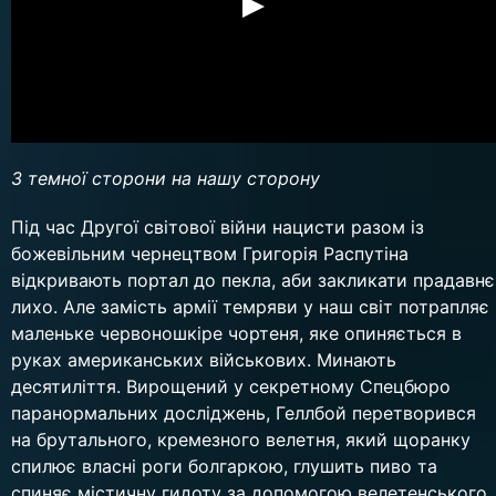
З темної сторони на нашу сторону
Під час Другої світової війни нацисти разом із
божевільним чернецтвом Григорія Распутіна
відкривають портал до пекла, аби закликати прадавнє
лихо. Але замість армії темряви у наш світ потрапляє
маленьке червоношкіре чортеня, яке опиняється в
руках американських військових. Минають
десятиліття. Вирощений у секретному Спецбюро
паранормальних досліджень, Геллбой перетворився
на брутального, кремезного велетня, який щоранку
спилює власні роги болгаркою, глушить пиво та
спиняє містичну гидоту за допомогою велетенського