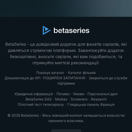
BetaSeries - це довідковий додаток для фанатів серіалів, які
дивляться стрімінгові платформи. Завантажуйте додаток
безкоштовно, вносьте серіали, які вам подобаються, та
отримуйте миттєві рекомендації.
Показує каталог
·
Каталог фільмів
Документація до API
·
ПОШИРЕНІ ЗАПИТАННЯ
·
Зверніться до служби
підтримки
Юридична інформація
·
Печиво
·
Умови
·
Персональні дані
BetaSeries SAS
·
Medias
·
Screeners
·
Research
Пілотний тест телесеріалу
·
Глядацька панель Франція
© 2026 BetaSeries - Весь зовнішній контент залишається власністю
законного власника.