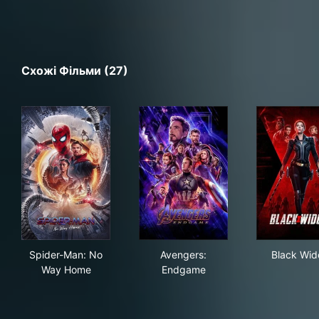
Схожі Фільми (27)
Spider-Man: No Way Home
Avengers: Endgame
Bla
Spider-Man: No
Avengers:
Black Wi
Way Home
Endgame