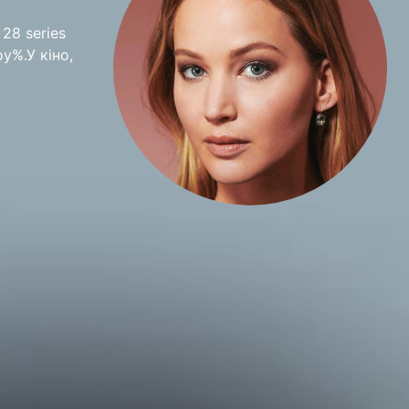
 28 series
у%.У кіно,