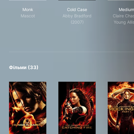
Monk
Cold Case
Med
Monk
Cold Case
Mediu
Mascot
Abby Bradford
Claire Cha
(2007)
Young Alli
Фільми (33)