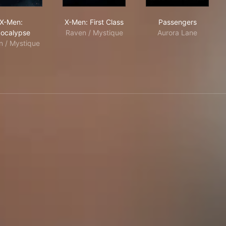
e Past
X-Men: Apocalypse
X-Men: First Class
Passengers
X-Men:
X-Men: First Class
Passengers
ocalypse
Raven / Mystique
Aurora Lane
n / Mystique