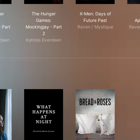
 Fire
 Hunger Games: Mockingjay - Part 1
The Hunger Games: Mockingjay - Part 2
X-Men: Days of Futur
er
The Hunger
X-Men: Days of
Games:
Future Past
Ap
 Part
Mockingjay - Part
Raven / Mystique
Rave
2
rdeen
Katniss Everdeen