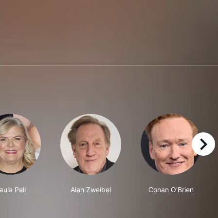
right
aula Pell
Alan Zweibel
Conan O'Brien