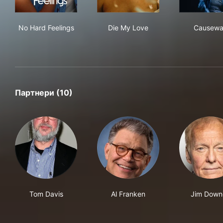
No Hard Feelings
Die My Love
Cau
No Hard Feelings
Die My Love
Causewa
Партнери (10)
Tom Davis
Al Franken
Jim Down