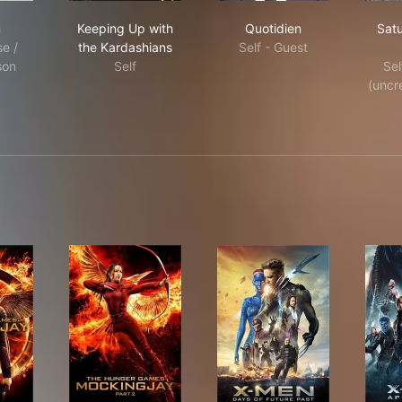
ium
Keeping Up with the Kardashians
Quotidien
m
Keeping Up with
Quotidien
Sat
se /
the Kardashians
Self - Guest
son
Self
Se
(uncre