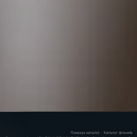
Показує каталог
·
Каталог фільмів