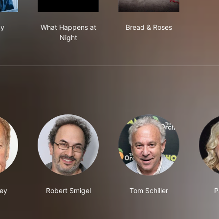
seway
What Happens at Night
Bread & Roses
y
What Happens at
Bread & Roses
Night
ey
Robert Smigel
Tom Schiller
P