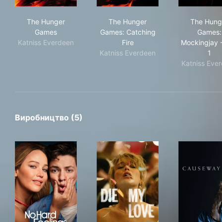
The Hunger Games
The Hunger Games: Catching
The
The Hunger
The Hunger
The Hung
Games
Games: Catching
Games:
Katniss Everdeen
Fire
Mockingjay -
Katniss Everdeen
1
Katniss Eve
Виробництво (5)