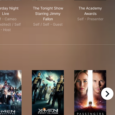
Saturday Night Live
The Tonight Show Starring Jimmy Fallo
The Academy 
urday Night
The Tonight Show
The Academy
Live
Starring Jimmy
Awards
lf - Cameo
Fallon
Self - Presenter
dited) / Self
Self / Self - Guest
- Host
right