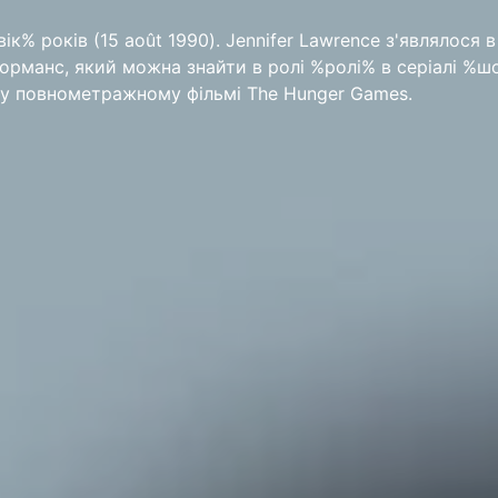
ік% років (15 août 1990). Jennifer Lawrence з'являлося в
форманс, який можна знайти в ролі %ролі% в серіалі %шо
n у повнометражному фільмі The Hunger Games.