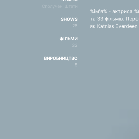
Сполучені Штати
%ім'я% - актриса %в
та 33 фільмів. Пер
SHOWS
28
як Katniss Everdee
ФІЛЬМИ
33
ВИРОБНИЦТВО
5