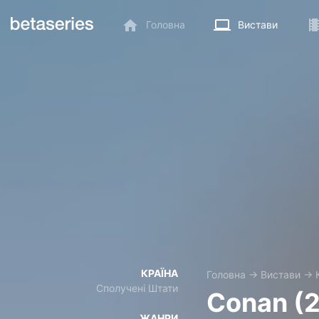
Головна
Вистави
КРАЇНА
Головна
→
Вистави
→
Сполучені Штати
Conan (
ЖАНРИ