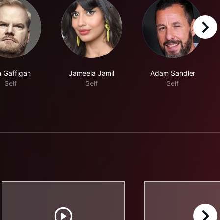
right
m Gaffigan
Jameela Jamil
Adam Sandler
Self
Self
Self
right