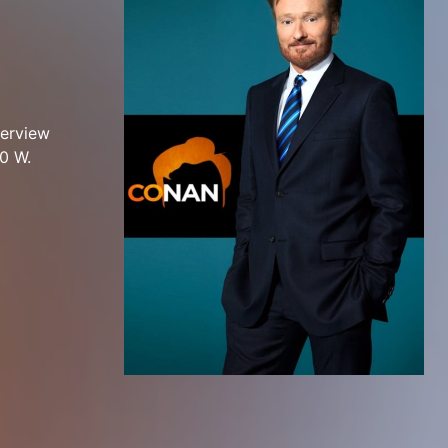
terview
00 W.