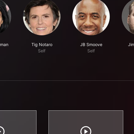
rman
Tig Notaro
JB Smoove
Ji
Self
Self