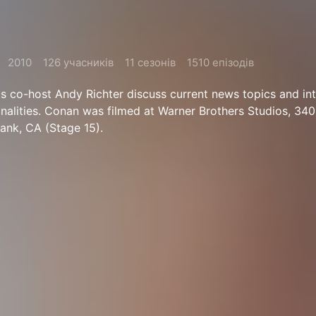
2010
126 учасників
11 сезонів
1510 епізодів
s co-host Andy Richter discuss current news topics and in
onalities. Conan was filmed at Warner Brothers Studios, 34
bank, CA (Stage 15).