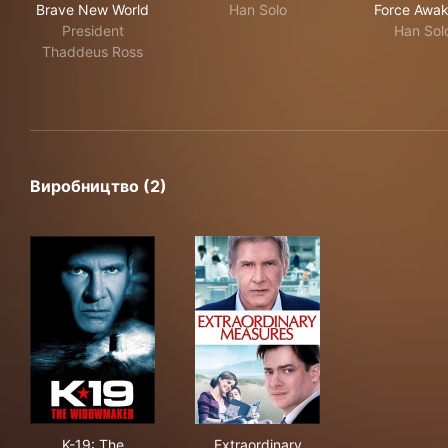
Brave New World
Han Solo
Force Awa
President
Han Sol
Thaddeus Ross
Виробництво (2)
K-19: The Widowmaker
Extraordinary Measures
K-19: The
Extraordinary