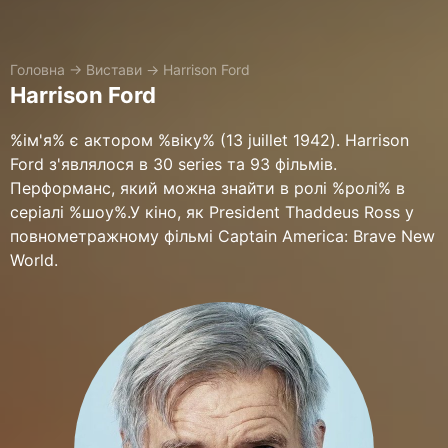
Головна
→
Вистави
→
Harrison Ford
Harrison Ford
%ім'я% є актором %віку% (13 juillet 1942). Harrison
Ford з'являлося в 30 series та 93 фільмів.
Перформанс, який можна знайти в ролі %ролі% в
серіалі %шоу%.У кіно, як President Thaddeus Ross у
повнометражному фільмі Captain America: Brave New
World.