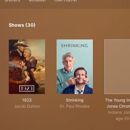
Shows (30)
1923
Shrinking
The
1923
Shrinking
The Young In
Jacob Dutton
Dr. Paul Rhodes
Jones Chron
Indiana Jon
age 50