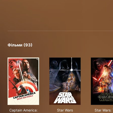
Фільми (93)
Captain America: Brave New World
Star Wars
Sta
Captain America:
Star Wars
Star Wars: