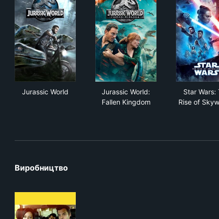
Jurassic World
Jurassic World: Fallen Kingd
Sta
Jurassic World
Jurassic World:
Star Wars:
Fallen Kingdom
Rise of Skyw
Виробництво