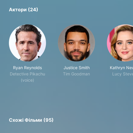
Актори (24)
Ryan Reynolds
Justice Smith
Kathryn Ne
Detective Pikachu
Tim Goodman
Lucy Stev
(voice)
Схожі Фільми (95)