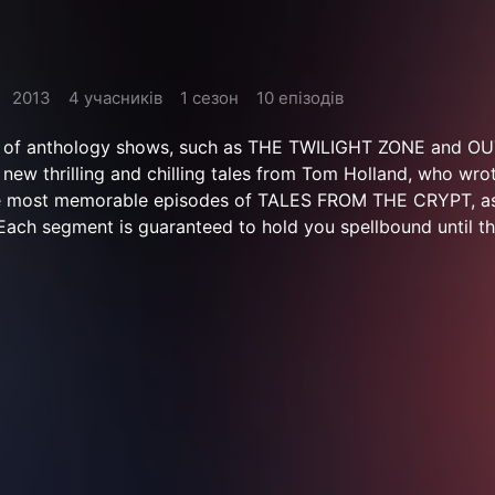
2013
4 учасників
1 сезон
10 епізодів
ion of anthology shows, such as THE TWILIGHT ZONE and O
new thrilling and chilling tales from Tom Holland, who wro
he most memorable episodes of TALES FROM THE CRYPT, as
ch segment is guaranteed to hold you spellbound until th