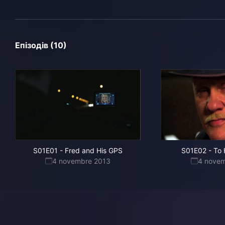
Епізодів (10)
S01E01
-
Fred and His GPS
S01E02
-
To 
4 novembre 2013
4 nove