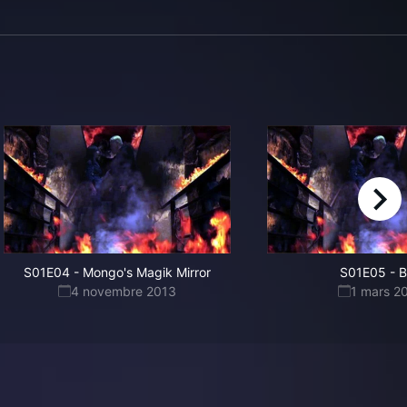
right
S01E04
-
Mongo's Magik Mirror
S01E05
-
B
4 novembre 2013
1 mars 2