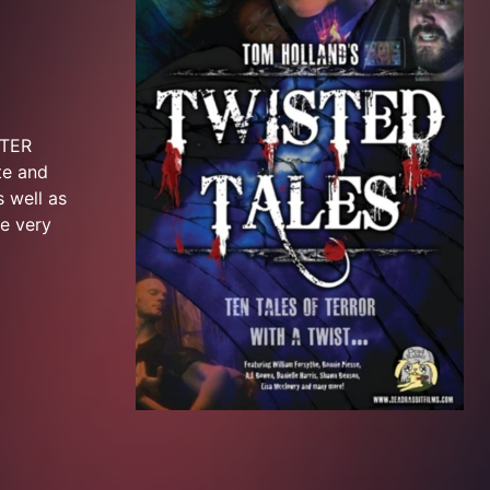
UTER
te and
 well as
e very