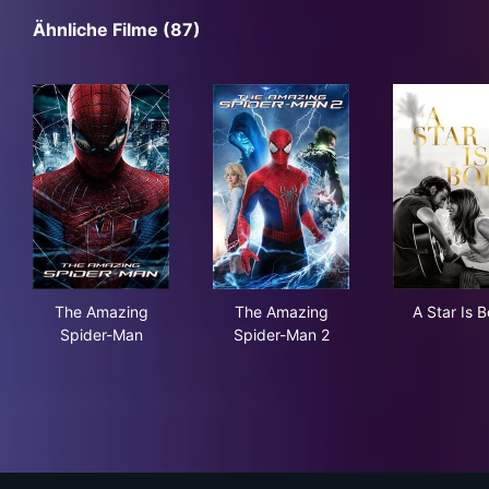
Ähnliche Filme (87)
The Amazing Spider-Man
The Amazing Spider-Man 2
A St
The Amazing
The Amazing
A Star Is B
Spider-Man
Spider-Man 2