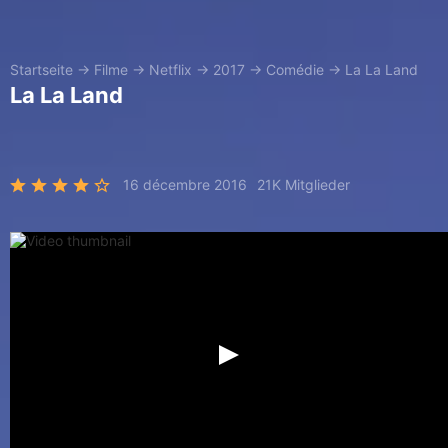
Startseite
→
Filme
→
Netflix
→
2017
→
Comédie
→
La La Land
La La Land
16 décembre 2016
21K Mitglieder