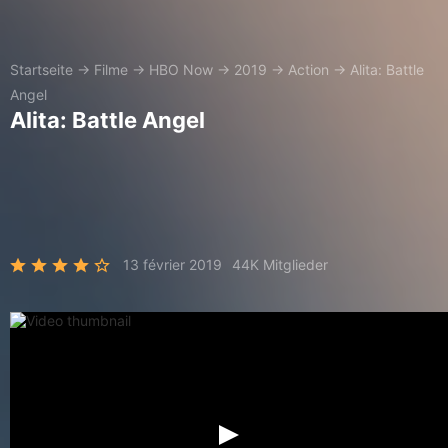
Startseite
→
Filme
→
HBO Now
→
2019
→
Action
→
Alita: Battle
Angel
Alita: Battle Angel
13 février 2019
44K Mitglieder