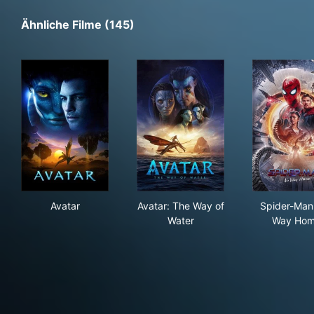
Ähnliche Filme (145)
Avatar
Avatar: The Way of Water
Spi
Avatar
Avatar: The Way of
Spider-Man
Water
Way Ho