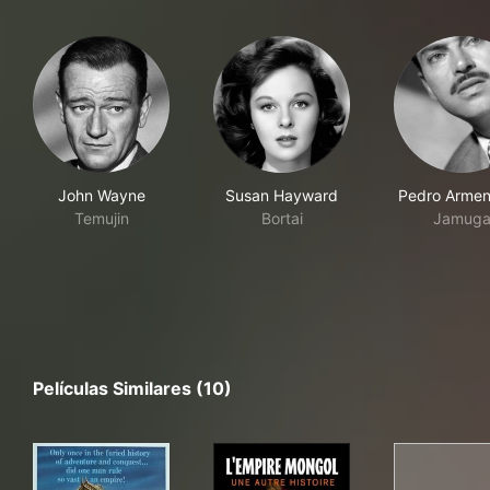
John Wayne
Susan Hayward
Pedro Armen
Temujin
Bortai
Jamug
Películas Similares (10)