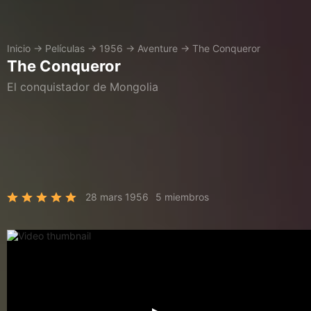
Inicio
→
Películas
→
1956
→
Aventure
→
The Conqueror
The Conqueror
El conquistador de Mongolia
28 mars 1956
5 miembros