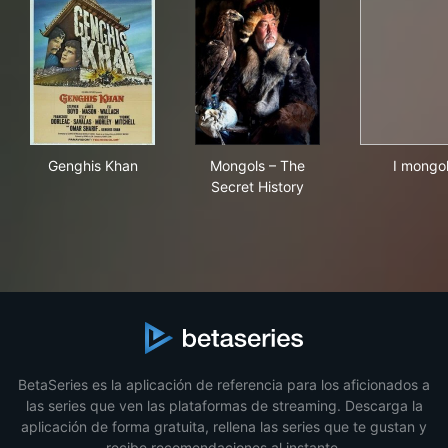
Genghis Khan
Mongols – The Secret Histor
I mo
Genghis Khan
Mongols – The
I mongol
Secret History
BetaSeries es la aplicación de referencia para los aficionados a
las series que ven las plataformas de streaming. Descarga la
aplicación de forma gratuita, rellena las series que te gustan y
recibe recomendaciones al instante.