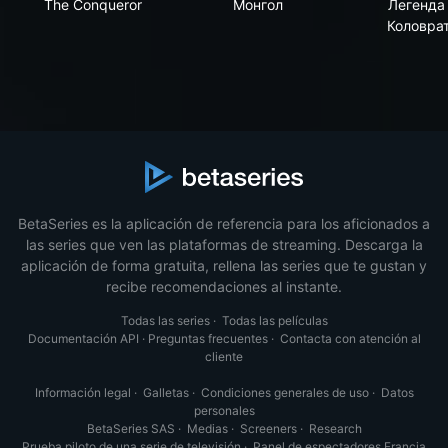
The Conqueror
Монгол
Легенда
Коловра
BetaSeries es la aplicación de referencia para los aficionados a
las series que ven las plataformas de streaming. Descarga la
aplicación de forma gratuita, rellena las series que te gustan y
recibe recomendaciones al instante.
Todas las series
·
Todas las películas
Documentación API
·
Preguntas frecuentes
·
Contacta con atención al
cliente
Información legal
·
Galletas
·
Condiciones generales de uso
·
Datos
personales
BetaSeries SAS
·
Medias
·
Screeners
·
Research
Prueba piloto de una serie de televisión
·
Panel de espectadores Francia