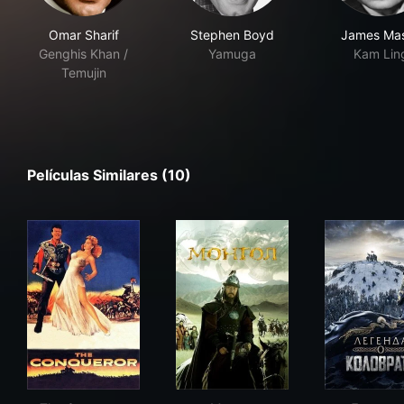
Omar Sharif
Stephen Boyd
James Ma
Genghis Khan /
Yamuga
Kam Lin
Temujin
Películas Similares (10)
The Conqueror
Монгол
Лег