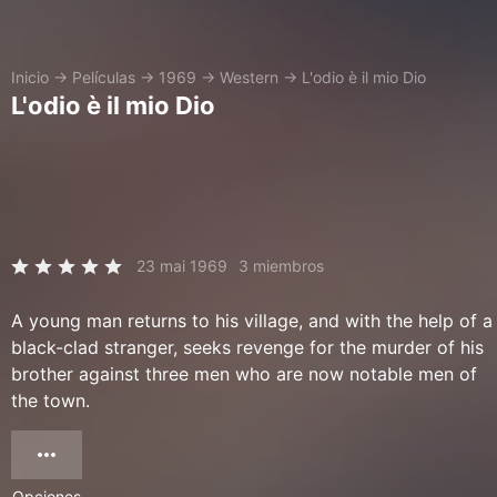
Inicio
→
Películas
→
1969
→
Western
→
L'odio è il mio Dio
L'odio è il mio Dio
23 mai 1969
3 miembros
A young man returns to his village, and with the help of a
black-clad stranger, seeks revenge for the murder of his
brother against three men who are now notable men of
the town.
Opciones