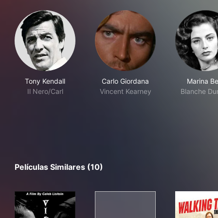
Tony Kendall
Carlo Giordana
Marina Be
Il Nero/Carl
Vincent Kearney
Blanche Du
Películas Similares (10)