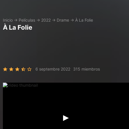
Inicio
→
Películas
→
2022
→
Drame
→
À La Folie
À La Folie
6 septembre 2022
315 miembros