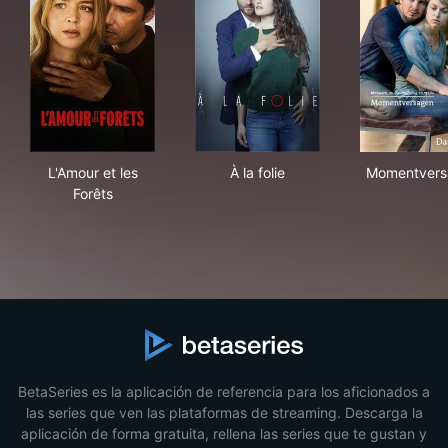
L'Amour et les Forêts
À la folie
Mom
L'Amour et les
À la folie
Momentvers
Forêts
BetaSeries es la aplicación de referencia para los aficionados a
las series que ven las plataformas de streaming. Descarga la
aplicación de forma gratuita, rellena las series que te gustan y