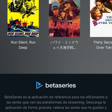
Run Silent, Run Deep
ハワイ・ミッドウェイ大海空戦
Thi
Run Silent, Run
ハワイ・ミッドウ
Thirty Sec
Deep
ェイ大海空戦…
Over Tok
BetaSeries es la aplicación de referencia para los aficionados a
las series que ven las plataformas de streaming. Descarga la
aplicación de forma gratuita, rellena las series que te gustan y