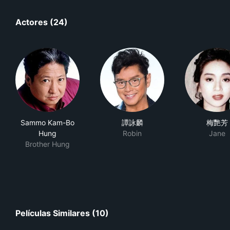
Actores (24)
Sammo Kam-Bo
譚詠麟
梅艷芳
Hung
Robin
Jane
Brother Hung
Películas Similares (10)