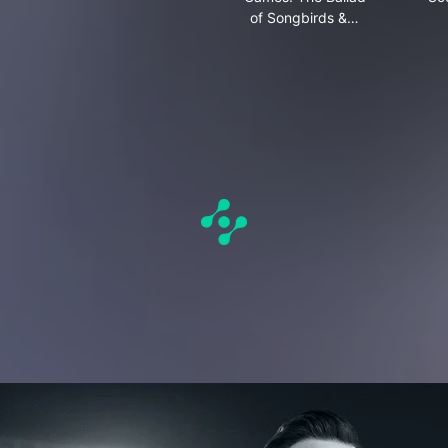
of Songbirds &…