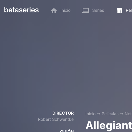
Inicio
Series
Pel
DIRECTOR
Inicio
→
Películas
→
Netf
Robert Schwentke
Allegian
GUIÓN