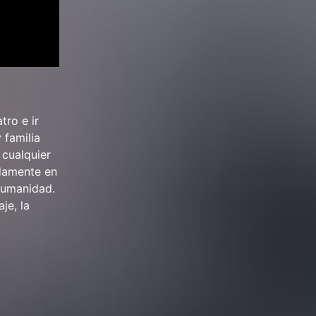
tro e ir
 familia
 cualquier
idamente en
humanidad.
je, la