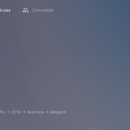
ículas
Comunidad
lix
→
2016
→
Aventure
→
Allegiant
t