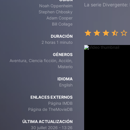
La serie Divergente: 
Noah Oppenheim
Stephen Chbosky
Adam Cooper
Bill Collage
DURACIÓN
2 horas 1 minuto
GÉNEROS
Aventura, Ciencia ficción, Acción,
Misterio
IDIOMA
English
ENLACES EXTERNOS
Página IMDB
Página de TheMovieDB
ÚLTIMA ACTUALIZACIÓN
30 juillet 2026 - 13:26