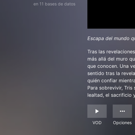
en 11 bases de datos
Escapa del mundo q
Tras las revelaciones
más allá del muro qu
que conocen. Una vez
sentido tras la reve
quién confiar mientr
Para sobrevivir, Tris
lealtad, el sacrificio 
VOD
Opciones