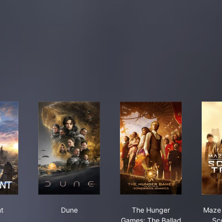
ergent
Dune
The Hunger Games: Th
t
Dune
The Hunger
Maze 
Games: The Ballad
Sco