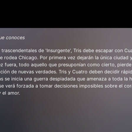
ue conoces
 trascendentales de 'Insurgente', Tris debe escapar con Cua
e rodea Chicago. Por primera vez dejarán la única ciudad y
 fuera, todo aquello que presuponían como cierto, pierde
lación de nuevas verdades. Tris y Cuatro deben decidir ráp
as se inicia una guerra despiadada que amenaza a toda la 
 se verá forzada a tomar decisiones imposibles sobre el cora
y el amor.