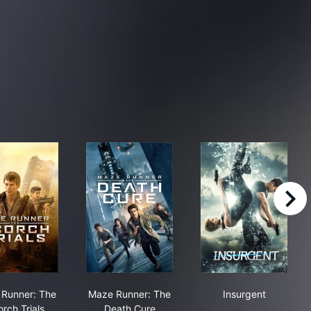
right
e Ballad of Songbirds & Snakes
Maze Runner: The Scorch Trials
Maze Runner: The Death Cure
Insurgent
Runner: The
Maze Runner: The
Insurgent
rch Trials
Death Cure