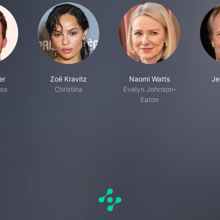
er
Zoë Kravitz
Naomi Watts
Je
es
Christina
Evelyn Johnson-
Eaton