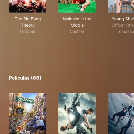
The Big Bang Theory
Malcolm in the Middle
You
The Big Bang
Malcolm in the
Young She
Theory
Middle
Officer Rh
Octavia
Cashier
Tomasso
Películas (66)