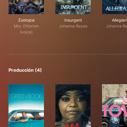
Zootopia
Insurgent
Alle
Zootopia
Insurgent
Allegian
Mrs. Otterton
Johanna Reyes
Johanna R
(voice)
Producción (4)