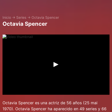
Inicio
→
Series
→
Octavia Spencer
Octavia Spencer
Octavia Spencer es una actriz de 56 años (25 mai
1970). Octavia Spencer ha aparecido en 49 series y 66